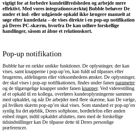
vigtigt for at forbedre kundetilfredsheden og arbejde mere
effektivt. Med vores integrationsværktøj Bubble behøver De
under et ind- eller udgående opkald ikke længere manuelt at
søge efter kundedata – de vises direkte i en pop‑up notifikation
på Deres PC‑skærm, hvorfra De kan udføre forskellige
handlinger, såsom at åbne et relationskort.
Pop‑up notifikation
Bubble har en række unikke funktioner. De oplysninger, der kan
vises, samt knapperne i pop‑up’en, kan fuldt ud tilpasses efter
brugerens, afdelingens eller virksomhedens ønsker. De oplysninger,
der skal vises i pop‑up notifikationen, findes under fanen
parametre
og de tilgængelige knapper under fanen
knapper
. Ved viderestilling
af et opkald til en kollega, overføres kundeoplysningerne sammen
med opkaldet, og når De arbejder med flere skærme, kan De vælge,
på hvilken skærm pop‑up’en skal vises. Som standard er pop‑up’en
synlig fra det øjeblik, Deres softphone, bordtelefon eller anden
enhed ringer, indtil opkaldet afsluttes, men med de forskellige
tidsindstillinger kan De tilpasse dette til Deres personlige
præferencer.