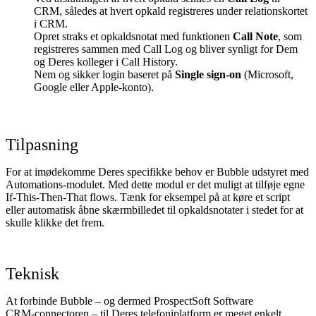
CRM, således at hvert opkald registreres under relationskortet
i CRM.
Opret straks et opkaldsnotat med funktionen
Call Note
, som
registreres sammen med Call Log og bliver synligt for Dem
og Deres kolleger i Call History.
Nem og sikker login baseret på
Single sign‑on
(Microsoft,
Google eller Apple‑konto).
Tilpasning
For at imødekomme Deres specifikke behov er Bubble udstyret med
Automations‑modulet. Med dette modul er det muligt at tilføje egne
If‑This‑Then‑That flows. Tænk for eksempel på at køre et script
eller automatisk åbne skærmbilledet til opkaldsnotater i stedet for at
skulle klikke det frem.
Teknisk
At forbinde Bubble – og dermed ProspectSoft Software
CRM‑connectoren – til Deres telefoni­platform er meget enkelt.