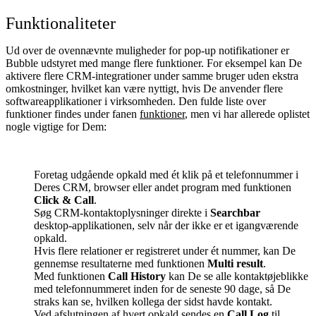
Funktionaliteter
Ud over de ovennævnte muligheder for pop‑up notifikationer er
Bubble udstyret med mange flere funktioner. For eksempel kan De
aktivere flere CRM‑integrationer under samme bruger uden ekstra
omkostninger, hvilket kan være nyttigt, hvis De anvender flere
softwareapplikationer i virksomheden. Den fulde liste over
funktioner findes under fanen
funktioner
, men vi har allerede oplistet
nogle vigtige for Dem:
Foretag udgående opkald med ét klik på et telefonnummer i
Deres CRM, browser eller andet program med funktionen
Click & Call
.
Søg CRM‑kontaktoplysninger direkte i
Searchbar
desktop‑applikationen, selv når der ikke er et igangværende
opkald.
Hvis flere relationer er registreret under ét nummer, kan De
gennemse resultaterne med funktionen
Multi result
.
Med funktionen
Call History
kan De se alle kontaktøjeblikke
med telefonnummeret inden for de seneste 90 dage, så De
straks kan se, hvilken kollega der sidst havde kontakt.
Ved afslutningen af hvert opkald sendes en
Call Log
til