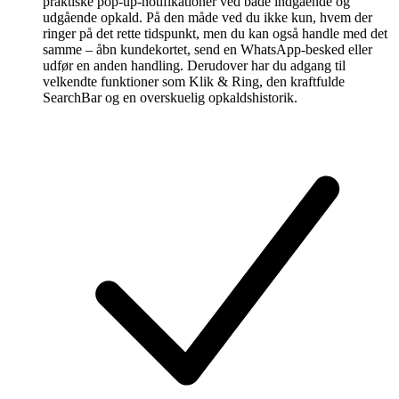
praktiske pop-up-notifikationer ved både indgående og
udgående opkald. På den måde ved du ikke kun, hvem der
ringer på det rette tidspunkt, men du kan også handle med det
samme – åbn kundekortet, send en WhatsApp-besked eller
udfør en anden handling. Derudover har du adgang til
velkendte funktioner som Klik & Ring, den kraftfulde
SearchBar og en overskuelig opkaldshistorik.