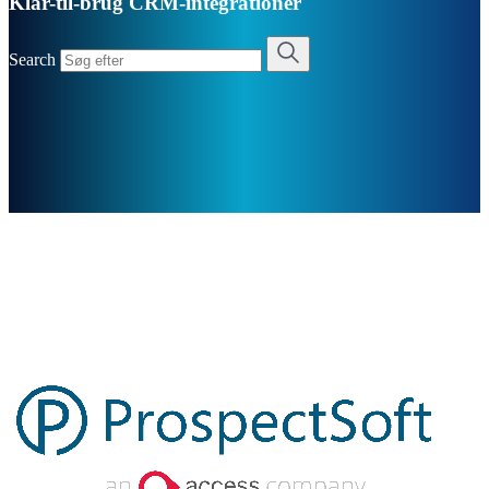
Klar-til-brug CRM-integrationer
Search