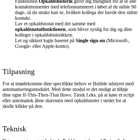
Funktionen
Opkaldshistorik
giver dig mulighed for at se alle
kontaktmomenter med telefonnummeret i løbet af de sidste 90
dage, så du straks kan se, hvilken kollega der havde den sidste
kontakt.
Lav et opkaldsnotat med det samme med
opkaldsnotatfunktionen
, som bliver synlig for dig og dine
kolleger i opkaldshistorikken.
Let og sikkert login baseret på
Single sign-on
(Microsoft-,
Google- eller Apple-konto).
Tilpasning
For at imødekomme dine specifikke behov er Bubble udstyret med
automatiseringsmodulet. Med dette modul er det muligt at tilføje
dine egne If-This-Then-That flows. Tænk f.eks. på at køre et script
eller automatisk åbne skærmen med opkaldsnoter i stedet for at
skulle klikke på den.
Teknisk