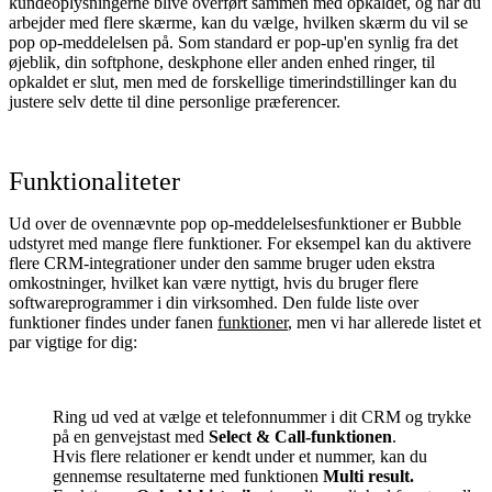
kundeoplysningerne blive overført sammen med opkaldet, og når du
arbejder med flere skærme, kan du vælge, hvilken skærm du vil se
pop op-meddelelsen på. Som standard er pop-up'en synlig fra det
øjeblik, din softphone, deskphone eller anden enhed ringer, til
opkaldet er slut, men med de forskellige timerindstillinger kan du
justere selv dette til dine personlige præferencer.
Funktionaliteter
Ud over de ovennævnte pop op-meddelelsesfunktioner er Bubble
udstyret med mange flere funktioner. For eksempel kan du aktivere
flere CRM-integrationer under den samme bruger uden ekstra
omkostninger, hvilket kan være nyttigt, hvis du bruger flere
softwareprogrammer i din virksomhed. Den fulde liste over
funktioner findes under fanen
funktioner
, men vi har allerede listet et
par vigtige for dig:
Ring ud ved at vælge et telefonnummer i dit CRM og trykke
på en genvejstast med
Select & Call-funktionen
.
Hvis flere relationer er kendt under et nummer, kan du
gennemse resultaterne med funktionen
Multi result.