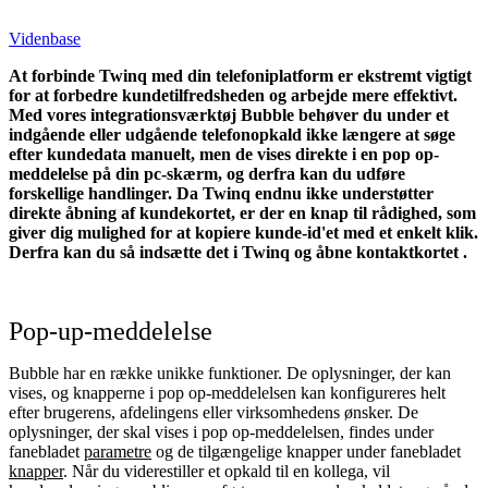
Videnbase
At forbinde Twinq med din telefoniplatform er ekstremt vigtigt
for at forbedre kundetilfredsheden og arbejde mere effektivt.
Med vores integrationsværktøj Bubble behøver du under et
indgående eller udgående telefonopkald ikke længere at søge
efter kundedata manuelt, men de vises direkte i en pop op-
meddelelse på din pc-skærm, og derfra kan du udføre
forskellige handlinger.
Da Twinq endnu ikke understøtter
direkte åbning af kundekortet, er der en knap til rådighed, som
giver dig mulighed for at kopiere kunde-id'et med et enkelt klik.
Derfra kan du så indsætte det i Twinq og åbne kontaktkortet
.
Pop-up-meddelelse
Bubble har en række unikke funktioner. De oplysninger, der kan
vises, og knapperne i pop op-meddelelsen kan konfigureres helt
efter brugerens, afdelingens eller virksomhedens ønsker. De
oplysninger, der skal vises i pop op-meddelelsen, findes under
fanebladet
parametre
og de tilgængelige knapper under fanebladet
knapper
. Når du viderestiller et opkald til en kollega, vil