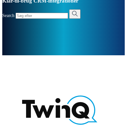
Klar-til-brug CRM-integrationer
Search