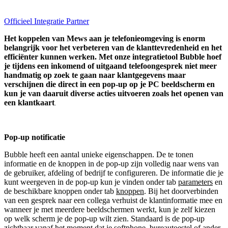
Officieel Integratie Partner
Het koppelen van Mews aan je telefonieomgeving is enorm
belangrijk voor het verbeteren van de klanttevredenheid en het
efficiënter kunnen werken. Met onze integratietool Bubble hoef
je tijdens een inkomend of uitgaand telefoongesprek niet meer
handmatig op zoek te gaan naar klantgegevens maar
verschijnen die direct in een pop-up op je PC beeldscherm en
kun je van daaruit diverse acties uitvoeren zoals het openen van
een klantkaart
.
Pop-up notificatie
Bubble heeft een aantal unieke eigenschappen. De te tonen
informatie en de knoppen in de pop-up zijn volledig naar wens van
de gebruiker, afdeling of bedrijf te configureren. De informatie die je
kunt weergeven in de pop-up kun je vinden onder tab
parameters
en
de beschikbare knoppen onder tab
knoppen
. Bij het doorverbinden
van een gesprek naar een collega verhuist de klantinformatie mee en
wanneer je met meerdere beeldschermen werkt, kun je zelf kiezen
op welk scherm je de pop-up wilt zien. Standaard is de pop-up
zichtbaar vanaf het moment dat je softphone, bureautoestel of ander