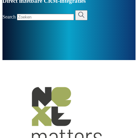
Direct inzetbare CRM-integraties
Search