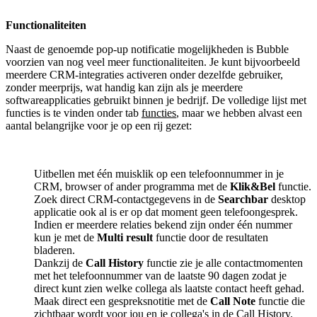
Functionaliteiten
Naast de genoemde pop-up notificatie mogelijkheden is Bubble
voorzien van nog veel meer functionaliteiten. Je kunt bijvoorbeeld
meerdere CRM-integraties activeren onder dezelfde gebruiker,
zonder meerprijs, wat handig kan zijn als je meerdere
softwareapplicaties gebruikt binnen je bedrijf. De volledige lijst met
functies is te vinden onder tab
functies
, maar we hebben alvast een
aantal belangrijke voor je op een rij gezet:
Uitbellen met één muisklik op een telefoonnummer in je
CRM, browser of ander programma met de
Klik&Bel
functie.
Zoek direct CRM-contactgegevens in de
Searchbar
desktop
applicatie ook al is er op dat moment geen telefoongesprek.
Indien er meerdere relaties bekend zijn onder één nummer
kun je met de
Multi result
functie door de resultaten
bladeren.
Dankzij de
Call History
functie zie je alle contactmomenten
met het telefoonnummer van de laatste 90 dagen zodat je
direct kunt zien welke collega als laatste contact heeft gehad.
Maak direct een gespreksnotitie met de
Call Note
functie die
zichtbaar wordt voor jou en je collega's in de Call History.