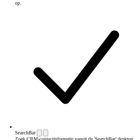
op.
SearchBar
Zoek CRM-contactinformatie vanuit de 'SearchBar' desktop