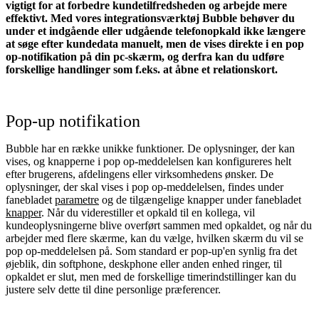
vigtigt for at forbedre kundetilfredsheden og arbejde mere
effektivt. Med vores integrationsværktøj Bubble behøver du
under et indgående eller udgående telefonopkald ikke længere
at søge efter kundedata manuelt, men de vises direkte i en pop
op-notifikation på din pc-skærm, og derfra kan du udføre
forskellige handlinger som f.eks. at åbne et relationskort.
Pop-up notifikation
Bubble har en række unikke funktioner. De oplysninger, der kan
vises, og knapperne i pop op-meddelelsen kan konfigureres helt
efter brugerens, afdelingens eller virksomhedens ønsker. De
oplysninger, der skal vises i pop op-meddelelsen, findes under
fanebladet
parametre
og de tilgængelige knapper under fanebladet
knapper
. Når du viderestiller et opkald til en kollega, vil
kundeoplysningerne blive overført sammen med opkaldet, og når du
arbejder med flere skærme, kan du vælge, hvilken skærm du vil se
pop op-meddelelsen på. Som standard er pop-up'en synlig fra det
øjeblik, din softphone, deskphone eller anden enhed ringer, til
opkaldet er slut, men med de forskellige timerindstillinger kan du
justere selv dette til dine personlige præferencer.