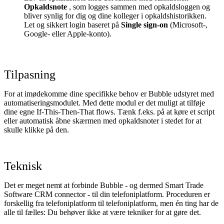
Opkaldsnote
, som logges sammen med opkaldsloggen og
bliver synlig for dig og dine kolleger i opkaldshistorikken.
Let og sikkert login baseret på
Single sign-on
(Microsoft-,
Google- eller Apple-konto).
Tilpasning
For at imødekomme dine specifikke behov er Bubble udstyret med
automatiseringsmodulet. Med dette modul er det muligt at tilføje
dine egne If-This-Then-That flows. Tænk f.eks. på at køre et script
eller automatisk åbne skærmen med opkaldsnoter i stedet for at
skulle klikke på den.
Teknisk
Det er meget nemt at forbinde Bubble - og dermed Smart Trade
Software CRM connector - til din telefoniplatform. Proceduren er
forskellig fra telefoniplatform til telefoniplatform, men én ting har de
alle til fælles: Du behøver ikke at være tekniker for at gøre det.