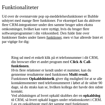
Funktionaliteter
Ud over de ovennævnte pop op-meddelelsesfunktioner er Bubble
udstyret med mange flere funktioner. For eksempel kan du aktivere
flere CRM-integrationer under den samme bruger uden ekstra
omkostninger, hvilket kan være nyttigt, hvis du bruger flere
softwareprogrammer i din virksomhed. Den fulde liste over
funktioner findes under fanen
funktioner
, men vi har allerede listet et
par vigtige for dig:
Ring ud med et enkelt klik på et telefonnummer i dit CRM,
din browser eller et andet program med
Click & Call-
funktionen
.
Hvis flere relationer er kendt under et nummer, kan du
gennemse resultaterne med funktionen
Multi result.
Funktionen
Opkaldshistorik
giver dig mulighed for at se alle
kontaktmomenter med telefonnummeret i løbet af de sidste 90
dage, så du straks kan se, hvilken kollega der havde den sidste
kontakt.
Ved afslutningen af hvert opkald skubbes der en
opkaldslog
til CRM, så hvert opkald logges under relationskortet i CRM.
Lav en opkaldsnote med det samme med funktionen