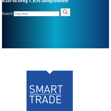
Klar-til-brug CRM-integrationer
Search