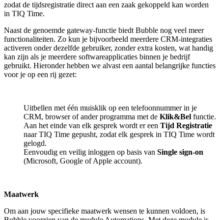
zodat de tijdsregistratie direct aan een zaak gekoppeld kan worden
in TIQ Time.
Naast de genoemde gateway-functie biedt Bubble nog veel meer
functionaliteiten. Zo kun je bijvoorbeeld meerdere CRM-integraties
activeren onder dezelfde gebruiker, zonder extra kosten, wat handig
kan zijn als je meerdere softwareapplicaties binnen je bedrijf
gebruikt. Hieronder hebben we alvast een aantal belangrijke functies
voor je op een rij gezet:
Uitbellen met één muisklik op een telefoonnummer in je
CRM, browser of ander programma met de
Klik&Bel
functie.
Aan het einde van elk gesprek wordt er een
Tijd Registratie
naar TIQ Time gepusht, zodat elk gesprek in TIQ Time wordt
gelogd.
Eenvoudig en veilig inloggen op basis van
Single sign-on
(Microsoft, Google of Apple account).
Maatwerk
Om aan jouw specifieke maatwerk wensen te kunnen voldoen, is
Bubble voorzien van de module Automations. Met deze module is