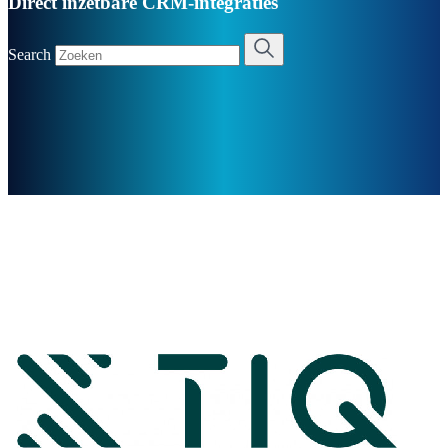
Direct inzetbare CRM-integraties
Search