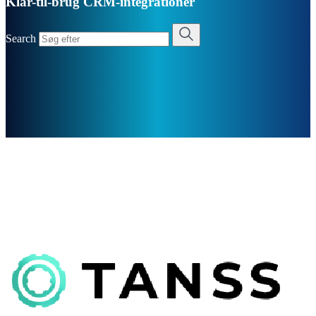
Klar-til-brug CRM-integrationer
Search