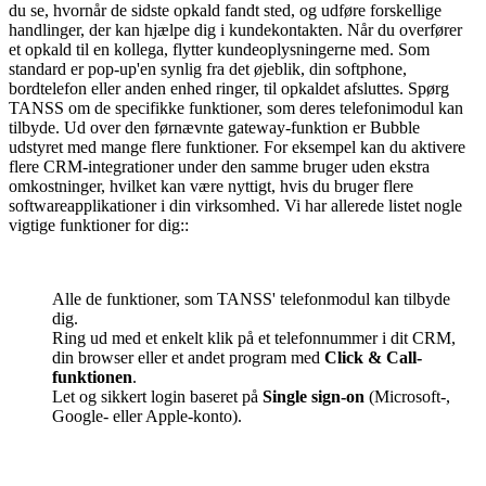
du se, hvornår de sidste opkald fandt sted, og udføre forskellige
handlinger, der kan hjælpe dig i kundekontakten. Når du overfører
et opkald til en kollega, flytter kundeoplysningerne med. Som
standard er pop-up'en synlig fra det øjeblik, din softphone,
bordtelefon eller anden enhed ringer, til opkaldet afsluttes. Spørg
TANSS om de specifikke funktioner, som deres telefonimodul kan
tilbyde. Ud over den førnævnte gateway-funktion er Bubble
udstyret med mange flere funktioner. For eksempel kan du aktivere
flere CRM-integrationer under den samme bruger uden ekstra
omkostninger, hvilket kan være nyttigt, hvis du bruger flere
softwareapplikationer i din virksomhed. Vi har allerede listet nogle
vigtige funktioner for dig::
Alle de funktioner, som TANSS' telefonmodul kan tilbyde
dig.
Ring ud med et enkelt klik på et telefonnummer i dit CRM,
din browser eller et andet program med
Click & Call-
funktionen
.
Let og sikkert login baseret på
Single sign-on
(Microsoft-,
Google- eller Apple-konto).